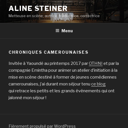
Aller
ALINE STEINER
au
Metteuse en scène, autrice, traductrice, correctrice
contenu
principal
Menu
CHRONIQUES CAMEROUNAISES
Invitée à Yaoundé au printemps 2017 par
OTHNI
et par la
compagnie Emintha pour animer un atelier d’initiation à la
mise en scène destiné à former de jeunes comédiennes
camerounaises, j’ai durant mon séjour tenu
ce blog
qui retrace les petits et les grands événements qui ont
jalonné mon séjour !
Fièrement propulsé par WordPress