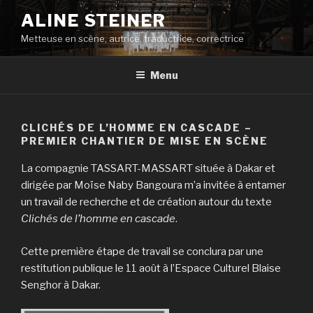
Aller
ALINE STEINER
au
Metteuse en scène, autrice, traductrice, correctrice
contenu
principal
Menu
CLICHÉS DE L’HOMME EN CASCADE –
PREMIER CHANTIER DE MISE EN SCÈNE
La compagnie TASSART-MASSART située à Dakar et
dirigée par Moïse Naby Bangoura m’a invitée à entamer
un travail de recherche et de création autour du texte
Clichés de l’homme en cascade
.
Cette première étape de travail se conclura par une
restitution publique le 11 août à l’Espace Culturel Blaise
Senghor à Dakar.